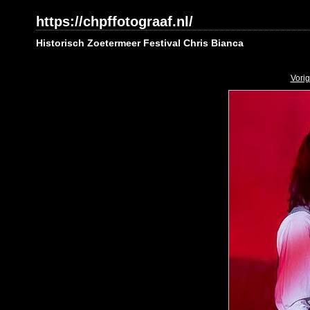
https://chpffotograaf.nl/
Historisch Zoetermeer Festival Chris Bianca
Vori