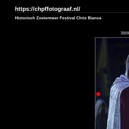
https://chpffotograaf.nl/
Historisch Zoetermeer Festival Chris Bianca
Vori