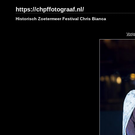
https://chpffotograaf.nl/
Historisch Zoetermeer Festival Chris Bianca
Vori