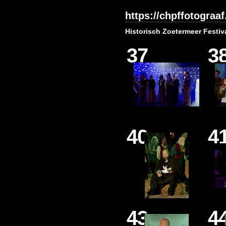
https://chpffotograaf.
Historisch Zoetermeer Festiv
37
3
40
4
43
4