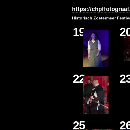
https://chpffotograaf.
Historisch Zoetermeer Festiv
19
2
22
2
25
2